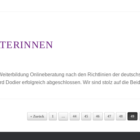
ATERINNEN
eiterbildung Onlineberatung nach den Richtlinien der deutschs
d Dodier erfolgreich abgeschlossen. Wir sind stolz auf die Bei
ATION
« Zurück
1
…
44
45
46
47
48
49