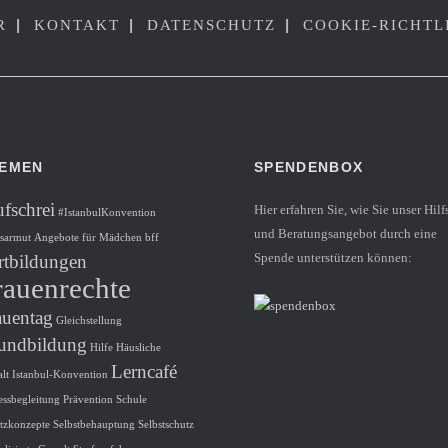
|
|
|
R
KONTAKT
DATENSCHUTZ
COOKIE-RICHTL
EMEN
SPENDENBOX
fschrei
Hier erfahren Sie, wie Sie unser Hilf
#IstanbulKonvention
und Beratungsangebot durch eine
rsarmut
Angebote für Mädchen
bff
Spende unterstützen können:
rtbildungen
rauenrechte
auentag
Gleichstellung
undbildung
Hilfe
Häusliche
Lerncafé
lt
Istanbul-Konvention
essbegleitung
Prävention
Schule
tzkonzepte
Selbstbehauptung
Selbstschutz