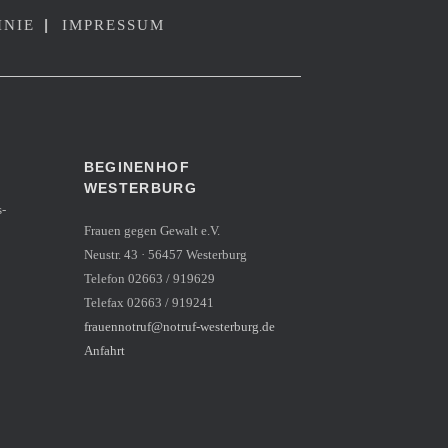
|
INIE
IMPRESSUM
BEGINENHOF
WESTERBURG
s-
Frauen gegen Gewalt e.V.
Neustr. 43 · 56457 Westerburg
Telefon 02663 / 919629
Telefax 02663 / 919241
frauennotruf@notruf-westerburg.de
Anfahrt