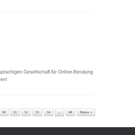
prachigen Gesellschaft für Online-Beratung
den!
50
51
52
53
54
…
60
Weiter »