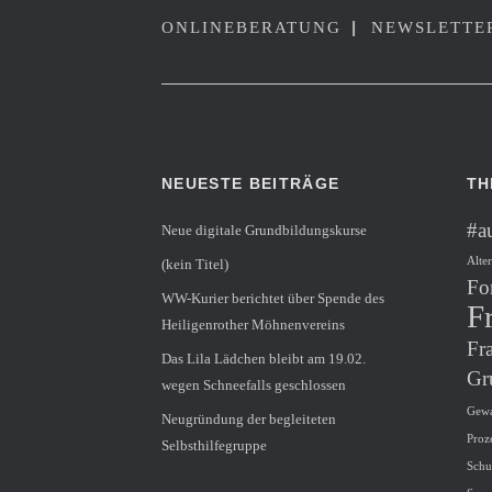
|
ONLINEBERATUNG
NEWSLETTE
NEUESTE BEITRÄGE
TH
#au
Neue digitale Grundbildungskurse
Alte
(kein Titel)
Fo
WW-Kurier berichtet über Spende des
F
Heiligenrother Möhnenvereins
Fr
Das Lila Lädchen bleibt am 19.02.
Gr
wegen Schneefalls geschlossen
Gewa
Neugründung der begleiteten
Proz
Selbsthilfegruppe
Schu