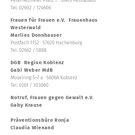
Peter-Altmeier Platz 1 · 56410 Montabaur
Tel. 02602 / 124606
Frauen für Frauen e.V.
·
Frauenhaus
Westerwald
Marlies Donnhauser
Postfach 1152 · 57620 Hachenburg
Tel. 02662 / 5888
DGB
·
Region Koblenz
Gabi Weber MdB
Moselring 5–7 a · 56068 Koblenz
Tel. 0261 / 303060
Notruf, Frauen gegen Gewalt e.V.
Gaby Krause
Präventionsbüro Ronja
Claudia Wienand