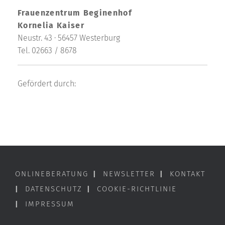
Frauenzentrum Beginenhof
Kornelia Kaiser
Neustr. 43 · 56457 Westerburg
Tel. 02663 / 8678
Gefördert durch:
ONLINEBERATUNG
|
NEWSLETTER
|
KONTAKT
|
DATENSCHUTZ
|
COOKIE-RICHTLINIE
|
IMPRESSUM