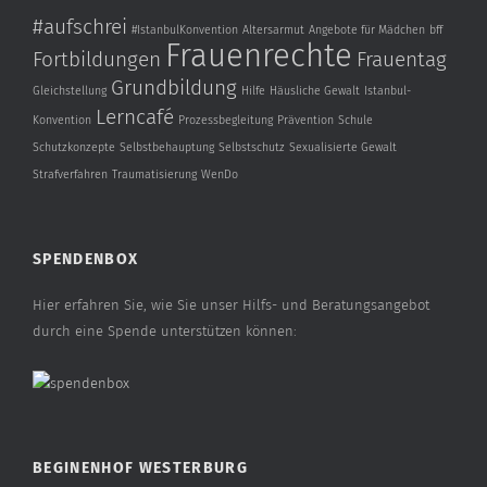
#aufschrei
#IstanbulKonvention
Altersarmut
Angebote für Mädchen
bff
Frauenrechte
Fortbildungen
Frauentag
Grundbildung
Gleichstellung
Hilfe
Häusliche Gewalt
Istanbul-
Lerncafé
Konvention
Prozessbegleitung
Prävention
Schule
Schutzkonzepte
Selbstbehauptung
Selbstschutz
Sexualisierte Gewalt
Strafverfahren
Traumatisierung
WenDo
SPENDENBOX
Hier erfahren Sie, wie Sie unser Hilfs- und Beratungsangebot
durch eine Spende unterstützen können:
BEGINENHOF WESTERBURG