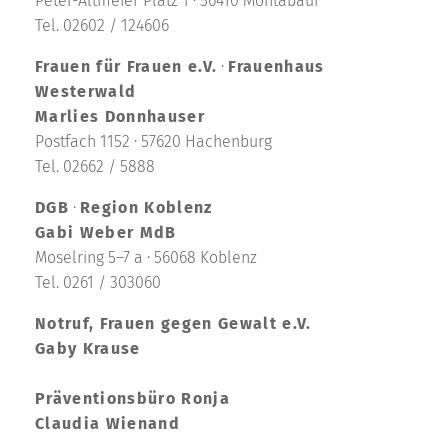
Peter-Altmeier Platz 1 · 56410 Montabaur
Tel. 02602 / 124606
Frauen für Frauen e.V.
·
Frauenhaus
Westerwald
Marlies Donnhauser
Postfach 1152 · 57620 Hachenburg
Tel. 02662 / 5888
DGB
·
Region Koblenz
Gabi Weber MdB
Moselring 5–7 a · 56068 Koblenz
Tel. 0261 / 303060
Notruf, Frauen gegen Gewalt e.V.
Gaby Krause
Präventionsbüro Ronja
Claudia Wienand