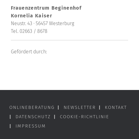
Frauenzentrum Beginenhof
Kornelia Kaiser
Neustr. 43 · 56457 Westerburg
Tel. 02663 / 8678
Gefördert durch:
ONLINEBERATUNG
|
NEWSLETTER
|
KONTAKT
|
DATENSCHUTZ
|
COOKIE-RICHTLINIE
|
IMPRESSUM