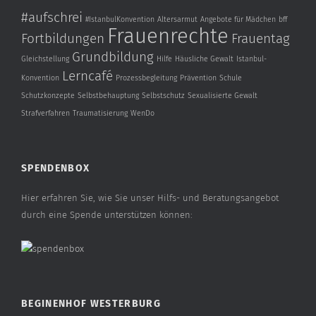
#aufschrei
#IstanbulKonvention
Altersarmut
Angebote für Mädchen
bff
Frauenrechte
Fortbildungen
Frauentag
Grundbildung
Gleichstellung
Hilfe
Häusliche Gewalt
Istanbul-
Lerncafé
Konvention
Prozessbegleitung
Prävention
Schule
Schutzkonzepte
Selbstbehauptung
Selbstschutz
Sexualisierte Gewalt
Strafverfahren
Traumatisierung
WenDo
SPENDENBOX
Hier erfahren Sie, wie Sie unser Hilfs- und Beratungsangebot
durch eine Spende unterstützen können:
BEGINENHOF WESTERBURG