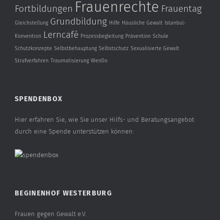
Frauenrechte
Fortbildungen
Frauentag
Grundbildung
Gleichstellung
Hilfe
Häusliche Gewalt
Istanbul-
Lerncafé
Konvention
Prozessbegleitung
Prävention
Schule
Schutzkonzepte
Selbstbehauptung
Selbstschutz
Sexualisierte Gewalt
Strafverfahren
Traumatisierung
WenDo
SPENDENBOX
Hier erfahren Sie, wie Sie unser Hilfs- und Beratungsangebot
durch eine Spende unterstützen können:
BEGINENHOF WESTERBURG
Frauen gegen Gewalt e.V.