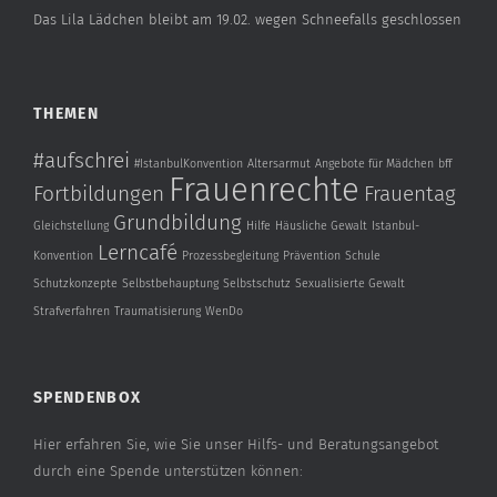
Das Lila Lädchen bleibt am 19.02. wegen Schneefalls geschlossen
THEMEN
#aufschrei
#IstanbulKonvention
Altersarmut
Angebote für Mädchen
bff
Frauenrechte
Fortbildungen
Frauentag
Grundbildung
Gleichstellung
Hilfe
Häusliche Gewalt
Istanbul-
Lerncafé
Konvention
Prozessbegleitung
Prävention
Schule
Schutzkonzepte
Selbstbehauptung
Selbstschutz
Sexualisierte Gewalt
Strafverfahren
Traumatisierung
WenDo
SPENDENBOX
Hier erfahren Sie, wie Sie unser Hilfs- und Beratungsangebot
durch eine Spende unterstützen können: