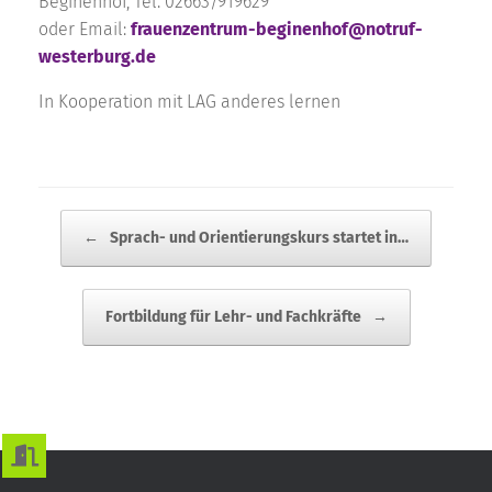
Beginenhof, Tel. 02663/919629
oder Email:
frauenzentrum-beginenhof@notruf-
westerburg.de
In Kooperation mit LAG anderes lernen
BEITRAGSNAVIGATION
←
Sprach- und Orientierungskurs startet in…
Fortbildung für Lehr- und Fachkräfte
→