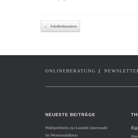
BEITRAGSNAVIG
←
Schallschutztüren
|
ONLINEBERATUNG
NEWSLETTE
NEUESTE BEITRÄGE
TH
#au
Wahlprüfstein zur Landrät:innenwahl
im Westerwaldkreis
Alte