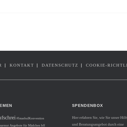
ATION
|
|
|
R
KONTAKT
DATENSCHUTZ
COOKIE-RICHTL
EMEN
SPENDENBOX
fschrei
Hier erfahren Sie, wie Sie unser Hilf
#IstanbulKonvention
und Beratungsangebot durch eine
rsarmut
Angebote für Mädchen
bff