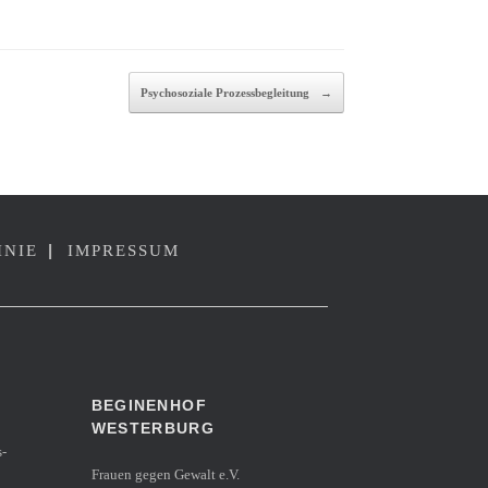
Psychosoziale Prozessbegleitung
→
|
INIE
IMPRESSUM
BEGINENHOF
WESTERBURG
s-
Frauen gegen Gewalt e.V.