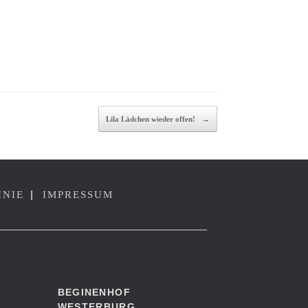
Lila Lädchen wieder offen!
→
|
INIE
IMPRESSUM
BEGINENHOF
WESTERBURG