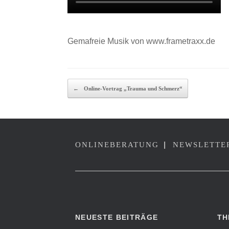
Gemafreie Musik von www.frametraxx.de
BEITRAGSNAVIG
←
Online-Vortrag „Trauma und Schmerz“
|
ONLINEBERATUNG
NEWSLETTE
NEUESTE BEITRÄGE
TH