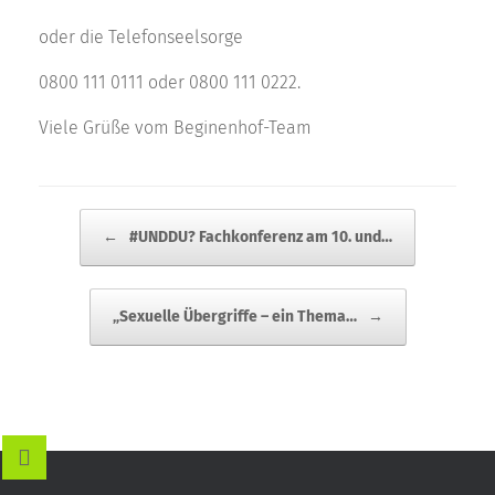
oder die Telefonseelsorge
0800 111 0111 oder 0800 111 0222.
Viele Grüße vom Beginenhof-Team
BEITRAGSNAVIGATION
←
#UNDDU? Fachkonferenz am 10. und…
„Sexuelle Übergriffe – ein Thema…
→