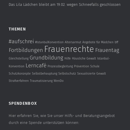
Das Lila Lädchen bleibt am 19.02. wegen Schneefalls geschlossen
THEMEN
#aufschrei
#IstanbulKonvention
Altersarmut
Angebote für Mädchen
bff
Frauenrechte
Fortbildungen
Frauentag
Grundbildung
Gleichstellung
Hilfe
Häusliche Gewalt
Istanbul-
Lerncafé
Konvention
Prozessbegleitung
Prävention
Schule
Schutzkonzepte
Selbstbehauptung
Selbstschutz
Sexualisierte Gewalt
Strafverfahren
Traumatisierung
WenDo
SPENDENBOX
Hier erfahren Sie, wie Sie unser Hilfs- und Beratungsangebot
durch eine Spende unterstützen können: