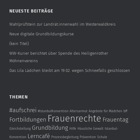
NEUESTE BEITRÄGE
Wahlprüfstein zur Landrät:innenwahl im Westerwaldkreis
Neue digitale Grundbildungskurse
(kein Titel)
WW-Kurier berichtet über Spende des Heiligenrother
Möhnenvereins
Das Lila Lädchen bleibt am 19.02. wegen Schneefalls geschlossen
THEMEN
#aufschrei
#IstanbulKonvention
Altersarmut
Angebote für Mädchen
bff
Frauenrechte
Fortbildungen
Frauentag
Grundbildung
Gleichstellung
Hilfe
Häusliche Gewalt
Istanbul-
Lerncafé
Konvention
Prozessbegleitung
Prävention
Schule