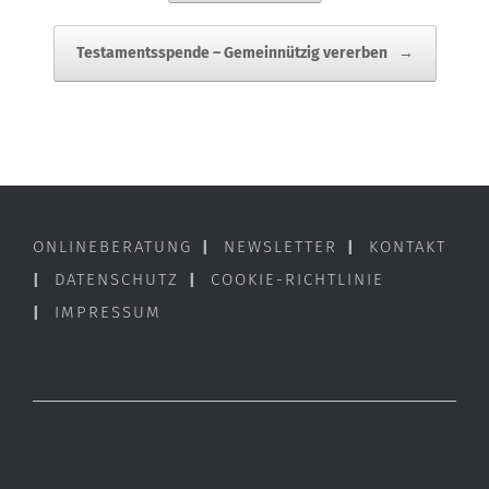
Testamentsspende – Gemeinnützig vererben
→
ONLINEBERATUNG
|
NEWSLETTER
|
KONTAKT
|
DATENSCHUTZ
|
COOKIE-RICHTLINIE
|
IMPRESSUM