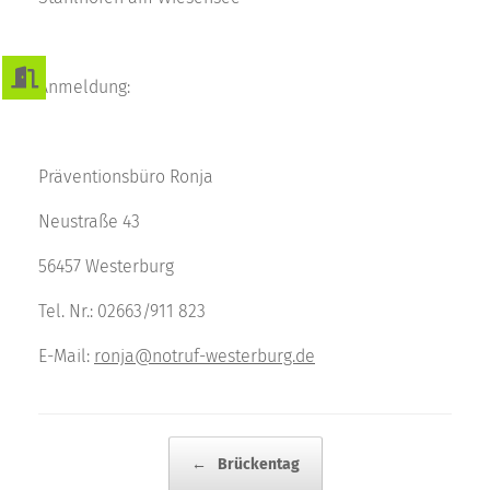
Anmeldung:
Präventionsbüro Ronja
Neustraße 43
56457 Westerburg
Tel. Nr.: 02663/911 823
E-Mail:
ronja@notruf-westerburg.de
BEITRAGSNAVIGATION
←
Brückentag