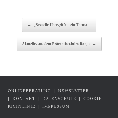
BEITRAGSNAVIGATIO
←
„Sexuelle Übergriffe – ein Thema…
Aktuelles aus dem Präventionsbüro Ronja
→
|
ONLINEBERATUNG
NEWSLETTER
|
|
|
KONTAKT
DATENSCHUTZ
COOKIE-
|
RICHTLINIE
IMPRESSUM