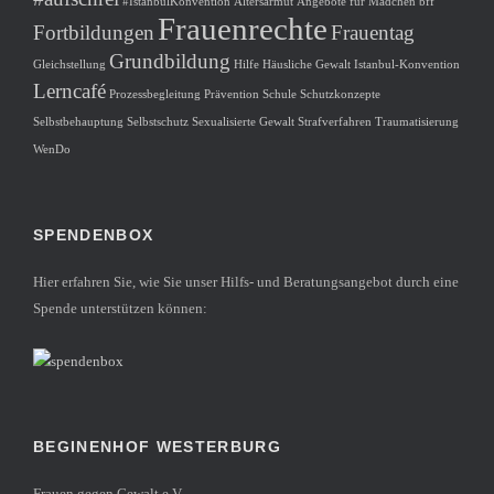
#IstanbulKonvention
Altersarmut
Angebote für Mädchen
bff
Frauenrechte
Fortbildungen
Frauentag
Grundbildung
Gleichstellung
Hilfe
Häusliche Gewalt
Istanbul-Konvention
Lerncafé
Prozessbegleitung
Prävention
Schule
Schutzkonzepte
Selbstbehauptung
Selbstschutz
Sexualisierte Gewalt
Strafverfahren
Traumatisierung
WenDo
SPENDENBOX
Hier erfahren Sie, wie Sie unser Hilfs- und Beratungsangebot durch eine
Spende unterstützen können:
BEGINENHOF WESTERBURG
Frauen gegen Gewalt e.V.